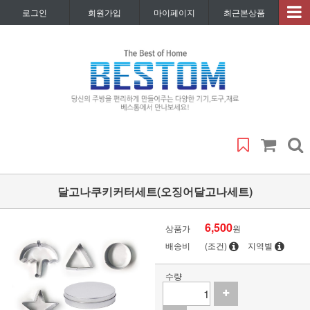
로그인
회원가입
마이페이지
최근본상품
달고나쿠키커터세트(오징어달고나세트)
6,500
상품가
원
배송비
(조건)
지역별
수량