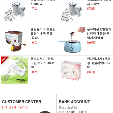
서 300W
서 300W
(품절)
(품절)
멜팅플러스 초콜릿
퐁듀다용도멜팅기
멜팅기-1구(퐁듀)
(1리터 대용량 중
(중탕기)
탕기)중탕볼
(품절)
(품절)
핸드믹서기-(큐트
핸드믹서기-(큐트
그린)로미오DH-2
핑크)줄리엣DH-2
00
00
(품절)
(품절)
CUSTOMER CENTER
BANK ACCOUNT
02-478-1617
중소기업은행
122-146501-01-011