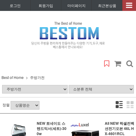
로그인
회원가입
마이페이지
최근본상품
Best of Home
주방가전
정렬
NEW 토네이도 스
All NEW 럭셀컨벡
텐드믹서(세트)-30
션전기오븐 46L H
0w
X-4601RCL