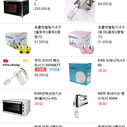
L
69,000원
230,000원
초콜릿멜팅기-2구
초콜릿멜팅기-2구
(옐로우)(퐁듀)(중
(핑크)(퐁듀)(중탕
탕기)
기)
31,000원
31,000원
쿠진 프리타 핸드
EGS 뉴애니믹스3
믹서기 300WATT
00
(품절)
36,000원
EGS컨벡션전기오
NEW 토네이도 핸
븐(플러스)-42L
드믹서 300w
(품절)
(품절)
럭셀 파트너핸드믹
럭셀파트너핸드믹