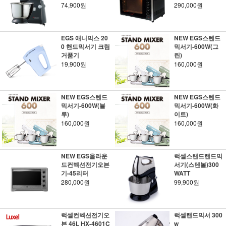
74,900원
290,000원
EGS 애니믹스 20
NEW EGS스텐드
0 핸드믹서기 크림
믹서기-600W(그
거품기
린)
19,900원
160,000원
NEW EGS스텐드
NEW EGS스텐드
믹서기-600W(블
믹서기-600W(화
루)
이트)
160,000원
160,000원
NEW EGS올라운
럭셀스탠드핸드믹
드컨벡션전기오븐
서기(스텐볼)300
기-45리터
WATT
280,000원
99,900원
럭셀컨벡션전기오
럭셀핸드믹서 300
븐 46L HX-4601C
w