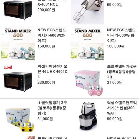
X-4601RCL
69,000원
290,000원
NEW EGS스텐드
NEW EGS스텐드
믹서기-600W(화
믹서기-600W(화
이트)
이트)
160,000원
160,000원
럭셀컨벡션전기오
초콜릿멜팅기-2구
븐 46L HX-4601C
(핑크)(퐁듀)(중탕
L
기)
230,000원
31,000원
초콜릿멜팅기-2구
럭셀스탠드핸드믹
(옐로우)(퐁듀)(중
서기(스텐볼)300
탕기)
WATT
31,000원
99,900원
퐁듀다용도멜팅기
NEW 토네이도 핸