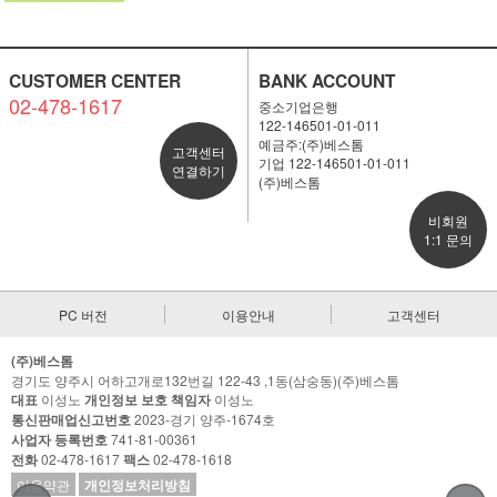
CUSTOMER CENTER
BANK ACCOUNT
02-478-1617
중소기업은행
122-146501-01-011
예금주:(주)베스톰
고객센터
기업 122-146501-01-011
연결하기
(주)베스톰
비회원
1:1 문의
PC 버전
이용안내
고객센터
(주)베스톰
경기도 양주시 어하고개로132번길 122-43 ,1동(삼숭동)(주)베스톰
대표
이성노
개인정보 보호 책임자
이성노
통신판매업신고번호
2023-경기 양주-1674호
사업자 등록번호
741-81-00361
전화
02-478-1617
팩스
02-478-1618
이용약관
개인정보처리방침