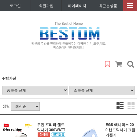
로그인
회원가입
마이페이지
최근본상품
주방가전
정렬
쿠진 프리타 핸드
EGS 애니믹스 20
믹서기 300WATT
0 핸드믹서기 크림
거품기